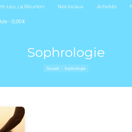
aint-Leu, La Réunion
Nos locaux
Activités
int-Leu, La Réunion
Nos locaux
Activités
ticle
0,00 €
icle
0,00 €
Sophrologie
Vous êtes ici :
Accueil
Sophrologie