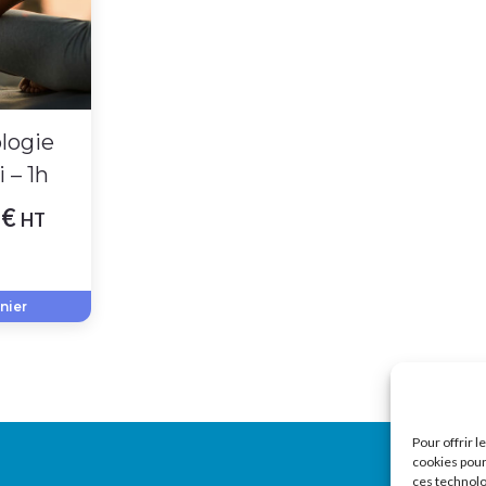
logie
 – 1h
0
€
HT
nier
Pour offrir 
cookies pour
ces technolo