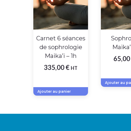
Carnet 6 séances
Sophro
de sophrologie
Maika’i
Maika’i – 1h
65,0
335,00
€
HT
Ajouter au pa
Ajouter au panier