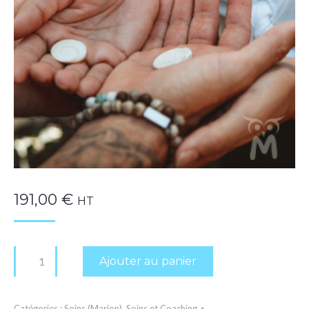
191,00
€
HT
quantité
Ajouter au panier
de
Soin
Catégories :
Soins (Marion)
,
Soins et Coaching