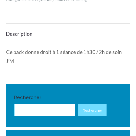
J'M
-
2h30
Description
Ce pack donne droit à 1 séance de 1h30 / 2h de soin
J’M
Rechercher
Rechercher